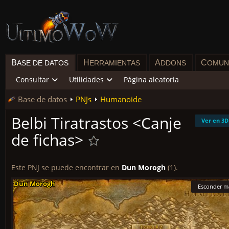
B
H
A
C
ASE DE DATOS
ERRAMIENTAS
DDONS
OMUN
Consultar
Utilidades
Página aleatoria
Base de datos
PNJs
Humanoide
Belbi Tiratrastos <Canje
Ver en 3D
de fichas>
Este PNJ se puede encontrar en
Dun Morogh
(1).
Dun Morogh
Dun Morogh
Dun Morogh
Dun Morogh
Dun Morogh
Dun Morogh
Dun Morogh
Dun Morogh
Dun Morogh
Esconder m