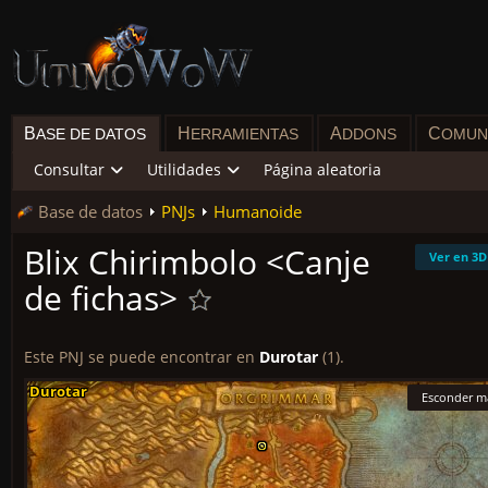
B
H
A
C
ASE DE DATOS
ERRAMIENTAS
DDONS
OMUN
Consultar
Utilidades
Página aleatoria
Base de datos
PNJs
Humanoide
Blix Chirimbolo <Canje
Ver en 3D
de fichas>
Este PNJ se puede encontrar en
Durotar
(1).
Durotar
Durotar
Durotar
Durotar
Durotar
Durotar
Durotar
Durotar
Durotar
Esconder m