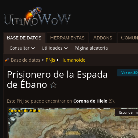
B
H
A
C
ASE DE DATOS
ERRAMIENTAS
DDONS
OMUN
Consultar
Utilidades
Página aleatoria
Base de datos
PNJs
Humanoide
Prisionero de la Espada
Ver en 3D
de Ébano
Este PNJ se puede encontrar en
Corona de Hielo
(9).
Corona de Hielo
Corona de Hielo
Corona de Hielo
Corona de Hielo
Corona de Hielo
Corona de Hielo
Corona de Hielo
Corona de Hielo
Corona de Hielo
Esconder m