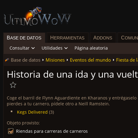
B
H
A
C
ASE DE DATOS
ERRAMIENTAS
DDONS
OMUN
Consultar
Utilidades
Página aleatoria
Base de datos
Misiones
Eventos del mundo
Fiesta de 
Historia de una ida y una vuel
Coge el barril de Flynn Aguardiente en Kharanos y entrégaselo
pierdes a tu carnero, pídele otro a Neill Ramstein.
Kegs Delivered
(3)
Objeto provisto:
Riendas para carreras de carneros