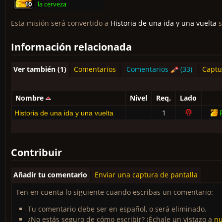
10
10
10
10
10
10
la cerveza
10
10
10
Esta misión será convertido a
Historia de una ida y una vuelta
s
Información relacionada
Ver también (1)
Comentarios
Comentarios
(33)
Captu
Nombre
Nivel
Req.
Lado
1
Historia de una ida y una vuelta
Contribuir
Añadir tu comentario
Enviar una captura de pantalla
Ten en cuenta lo siguiente cuando escribas un comentario:
Tu comentario debe ser en español, o será eliminado.
¿No estás seguro de cómo escribir? ¡Échale un vistazo a
nu