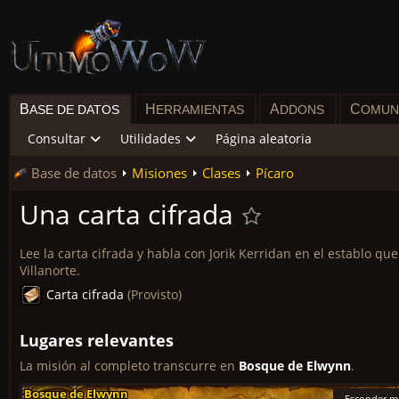
B
H
A
C
ASE DE DATOS
ERRAMIENTAS
DDONS
OMUN
Consultar
Utilidades
Página aleatoria
Base de datos
Misiones
Clases
Pícaro
Una carta cifrada
Lee la carta cifrada y habla con Jorik Kerridan en el establo qu
Villanorte.
Carta cifrada
(Provisto)
Lugares relevantes
La misión al completo transcurre en
Bosque de Elwynn
.
Bosque de Elwynn
Bosque de Elwynn
Bosque de Elwynn
Bosque de Elwynn
Bosque de Elwynn
Bosque de Elwynn
Bosque de Elwynn
Bosque de Elwynn
Bosque de Elwynn
Esconder m