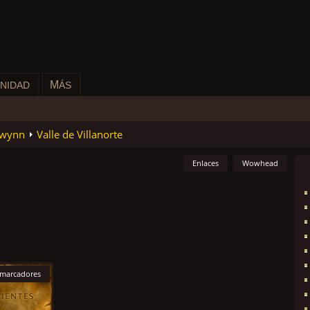
M
NIDAD
ÁS
lwynn
Valle de Villanorte
Enlaces
Wowhead
 marcadores