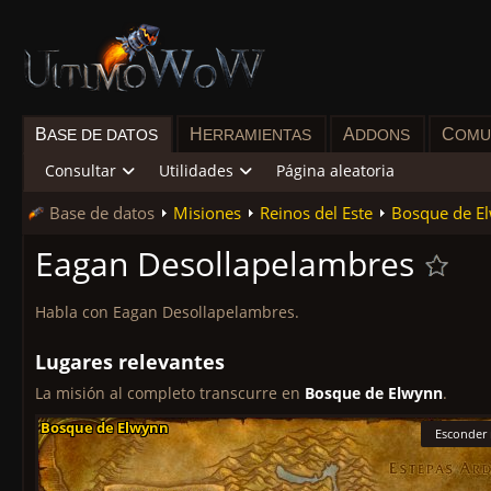
B
H
A
C
ASE DE DATOS
ERRAMIENTAS
DDONS
OMU
Consultar
Utilidades
Página aleatoria
Base de datos
Misiones
Reinos del Este
Bosque de E
Eagan Desollapelambres
Habla con Eagan Desollapelambres.
Lugares relevantes
La misión al completo transcurre en
Bosque de Elwynn
.
Bosque de Elwynn
Bosque de Elwynn
Bosque de Elwynn
Bosque de Elwynn
Bosque de Elwynn
Bosque de Elwynn
Bosque de Elwynn
Bosque de Elwynn
Bosque de Elwynn
Esconder