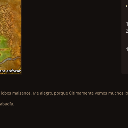
ara enfocar
ara enfocar
para enfocar
ara enfocar
ara enfocar
para enfocar
ara enfocar
ara enfocar
para enfocar
lobos malsanos. Me alegro, porque últimamente vemos muchos lobo
 abadía.