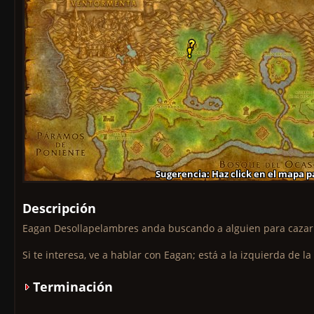
Sugerencia: Haz click en el mapa p
Sugerencia: Haz click en el mapa p
Sugerencia: Haz click en el mapa 
Sugerencia: Haz click en el mapa p
Sugerencia: Haz click en el mapa p
Sugerencia: Haz click en el mapa 
Sugerencia: Haz click en el mapa p
Sugerencia: Haz click en el mapa p
Sugerencia: Haz click en el mapa 
Descripción
Eagan Desollapelambres anda buscando a alguien para cazar 
Si te interesa, ve a hablar con Eagan; está a la izquierda de la
Terminación