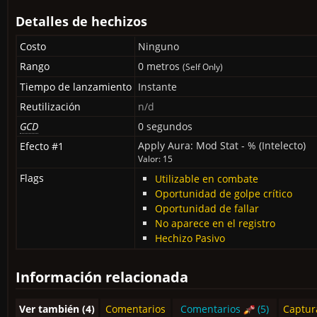
Detalles de hechizos
Costo
Ninguno
Rango
0 metros
(Self Only)
Tiempo de lanzamiento
Instante
Reutilización
n/d
GCD
0 segundos
Apply Aura: Mod Stat - % (Intelecto)
Efecto #1
Valor: 15
Flags
Utilizable en combate
Oportunidad de golpe crítico
Oportunidad de fallar
No aparece en el registro
Hechizo Pasivo
Información relacionada
Ver también (4)
Comentarios
Comentarios
(5)
Captur