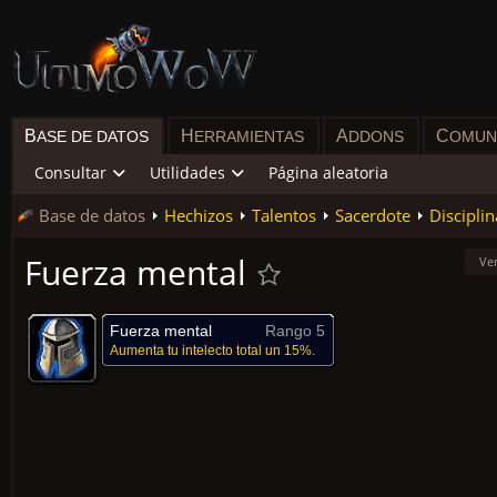
B
H
A
C
ASE DE DATOS
ERRAMIENTAS
DDONS
OMUN
Consultar
Utilidades
Página aleatoria
Base de datos
Hechizos
Talentos
Sacerdote
Disciplin
Fuerza mental
Ve
Fuerza mental
Rango 5
Aumenta tu intelecto total un 15%.