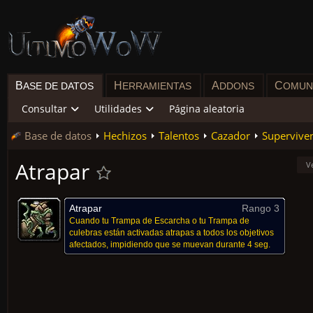
B
H
A
C
ASE DE DATOS
ERRAMIENTAS
DDONS
OMUN
Consultar
Utilidades
Página aleatoria
Base de datos
Hechizos
Talentos
Cazador
Supervive
Atrapar
V
Atrapar
Rango 3
Cuando tu Trampa de Escarcha o tu Trampa de
culebras están activadas atrapas a todos los objetivos
afectados, impidiendo que se muevan durante 4 seg.