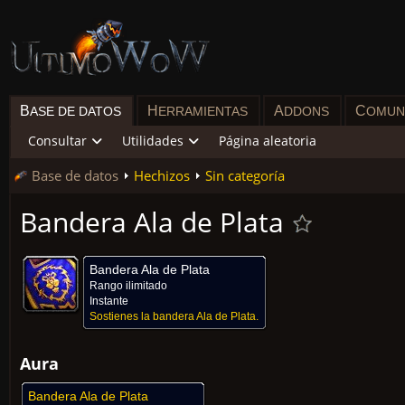
B
H
A
C
ASE DE DATOS
ERRAMIENTAS
DDONS
OMUN
Consultar
Utilidades
Página aleatoria
Base de datos
Hechizos
Sin categoría
Bandera Ala de Plata
Bandera Ala de Plata
Rango ilimitado
Instante
Sostienes la bandera Ala de Plata.
Aura
Bandera Ala de Plata