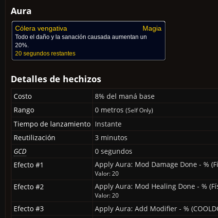
Aura
Cólera vengativa
Magia
Todo el daño y la sanación causada aumentan un
20%.
20 segundos restantes
Detalles de hechizos
Costo
8% del maná base
Rango
0 metros
(Self Only)
Tiempo de lanzamiento
Instante
Reutilización
3 minutos
GCD
0 segundos
Apply Aura: Mod Damage Done - % (Fís
Efecto #1
Valor: 20
Apply Aura: Mod Healing Done - % (Fí
Efecto #2
Valor: 20
Efecto #3
Apply Aura: Add Modifier - % (COOL