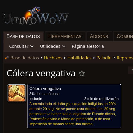
B
H
A
C
ASE DE DATOS
ERRAMIENTAS
DDONS
OMUN
Consultar
Utilidades
Página aleatoria
Base de datos
Hechizos
Habilidades
Paladín
Reprens
Cólera vengativa
Cólera vengativa
8% del maná base
Instante
3 min de reutilización
Aumenta todo el daño y la sanación infligidos un 20%
durante 20 seg. No se puede usar durante los 30 seg
posteriores a haber sido el objetivo de Escudo divino,
Protección divina o Mano de protección, o de usar
Imposición de manos sobre uno mismo.