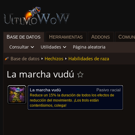
B
H
A
C
ASE DE DATOS
ERRAMIENTAS
DDONS
OMUN
Consultar
Utilidades
Página aleatoria
Base de datos
Hechizos
Habilidades de raza
La marcha vudú
La marcha vudú
Pasivo racial
Reduce un 15% la duración de todos los efectos de
reducción del movimiento. ¡Los trols están
contentísimos, colega!