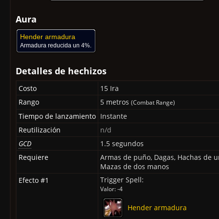
Aura
Hender armadura
Armadura reducida un 4%.
Detalles de hechizos
Costo
15 Ira
Rango
5 metros
(Combat Range)
Tiempo de lanzamiento
Instante
Reutilización
n/d
GCD
1.5 segundos
Requiere
Armas de puño, Dagas, Hachas de u
Mazas de dos manos
Trigger Spell:
Efecto #1
Valor: -4
Hender armadura