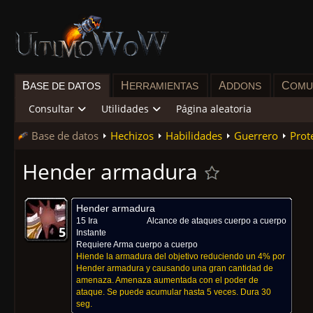
B
H
A
C
ASE DE DATOS
ERRAMIENTAS
DDONS
OMU
Consultar
Utilidades
Página aleatoria
Base de datos
Hechizos
Habilidades
Guerrero
Prot
Hender armadura
Hender armadura
15 Ira
Alcance de ataques cuerpo a cuerpo
5
5
5
5
5
5
5
5
5
Instante
Requiere Arma cuerpo a cuerpo
Hiende la armadura del objetivo reduciendo un 4% por
Hender armadura y causando una gran cantidad de
amenaza. Amenaza aumentada con el poder de
ataque. Se puede acumular hasta 5 veces. Dura 30
seg.