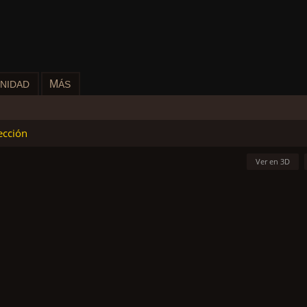
M
NIDAD
ÁS
ección
Ver en 3D